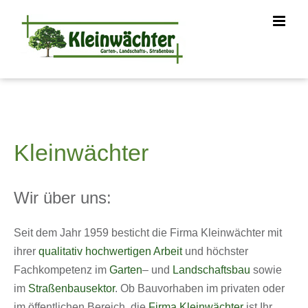
Zum
Inhalt
springen
Kleinwächter
Wir über uns:
Seit dem Jahr 1959 besticht die Firma Kleinwächter mit
ihrer
qualitativ hochwertigen Arbeit
und höchster
Fachkompetenz im
Garten
– und
Landschaftsbau
sowie
im
Straßenbausektor
. Ob Bauvorhaben im privaten oder
im öffentlichen Bereich, die
Firma Kleinwächter
ist Ihr