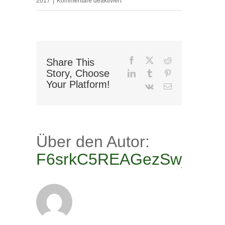
für
2017
|
Kommentare deaktiviert
favicon-
16×16
Facebook
X
Reddit
Share This
Story, Choose
LinkedIn
Tumblr
Pinterest
Your Platform!
Vk
E-
Mail
Über den Autor:
F6srkC5REAGezSwj