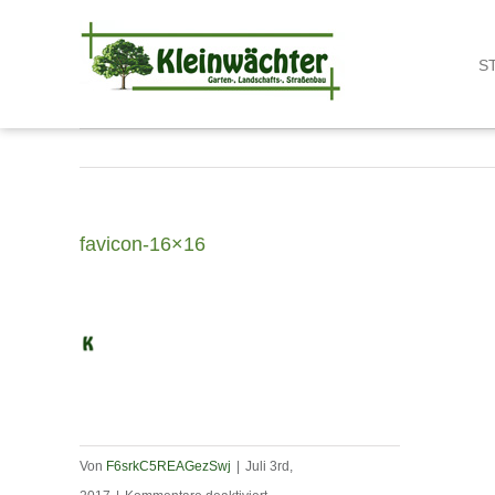
Zum
Inhalt
S
springen
favicon-16×16
Von
F6srkC5REAGezSwj
|
Juli 3rd,