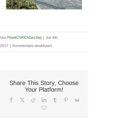
Von
F6srkC5REAGezSwj
|
Juli 4th,
für
2017
|
Kommentare deaktiviert
Slider_Strassenbau
(1)
Share This Story, Choose
Your Platform!
Facebook
X
Reddit
LinkedIn
Tumblr
Pinterest
Vk
E-
Mail