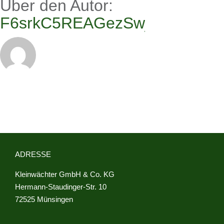
Über den Autor:
F6srkC5REAGezSwj
ADRESSE
Kleinwächter GmbH & Co. KG
Hermann-Staudinger-Str. 10
72525 Münsingen