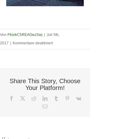
Von
F6srkC5REAGezSwj
|
Juli 5th,
für
2017
|
Kommentare deaktiviert
Referenzen
(7)
Share This Story, Choose
Your Platform!
Facebook
X
Reddit
LinkedIn
Tumblr
Pinterest
Vk
E-
Mail